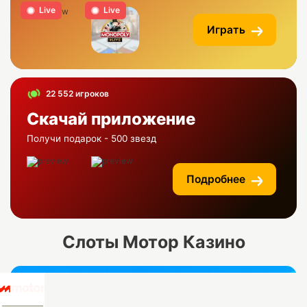
Live
Live
Играть
22 552 игроков
Скачай приложение
Получи подарок - 500 звезд
Подробнее
Слоты Мотор Казино